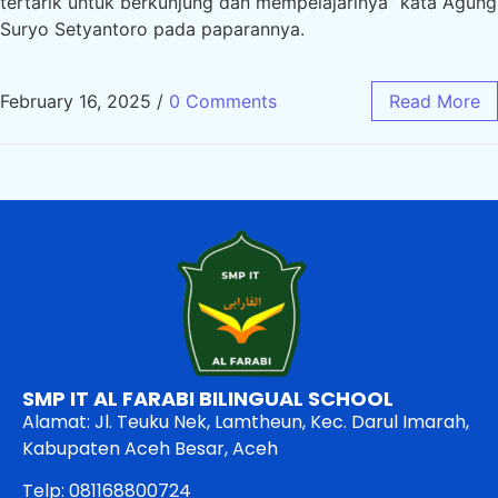
tertarik untuk berkunjung dan mempelajarinya” kata Agung
Suryo Setyantoro pada paparannya.
February 16, 2025
/
0 Comments
Read More
SMP IT AL FARABI BILINGUAL SCHOOL
Alamat: Jl. Teuku Nek, Lamtheun, Kec. Darul Imarah,
Kabupaten Aceh Besar, Aceh
Telp: 081168800724