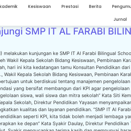
kademik
Kesiswaan
Prestasi
Berita
Pengum
Jurnal
unjungi SMP IT AL FARABI BI
KPI) melakukan kunjungan ke SMP IT Al Farabi Bilingual Sc
leh Wakil Kepala Sekolah Bidang Kesiswaan, Pembinaan Kara
ah, hari ini kita kedatangan tamu Konsultan Pendidikan dari
., Wakil Kepala Sekolah Bidang Kesiswaan, Pembinaan Karak
ertujuan untuk berdiskusi tentang manajemen pengelolaan s
ndasi yang bersifat membangun dari KPI agar pengelolaan p
lolaan siswa, wali siswa dan mitra sekolah” Kata Siti Kemb
epala Sekolah, Direktur Pendidikan Yayasan menyampaikan 
atkan kualitas dan layanan pendidikan. “SMP IT Al Farabi
didikan seperti KPI, kita tidak boleh menjadi lembaga yan
 terapkan ke depan” Kata Syakir Daulay, Direktur Pendidik
anjut, Syakir mengucapkan terima kasih dan mempunyai har