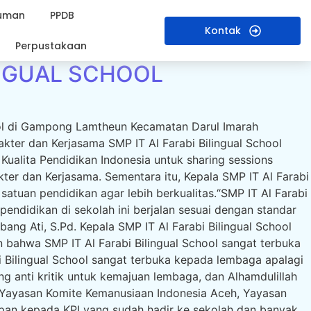
uman
PPDB
Kontak
Perpustakaan
LINGUAL SCHOOL
hool di Gampong Lamtheun Kecamatan Darul Imarah
kter dan Kerjasama SMP IT Al Farabi Bilingual School
 Kualita Pendidikan Indonesia untuk sharing sessions
ter dan Kerjasama. Sementara itu, Kepala SMP IT Al Farabi
atuan pendidikan agar lebih berkualitas.“SMP IT Al Farabi
endidikan di sekolah ini berjalan sesuai dengan standar
ang Ati, S.Pd. Kepala SMP IT Al Farabi Bilingual School
bahwa SMP IT Al Farabi Bilingual School sangat terbuka
 Bilingual School sangat terbuka kepada lembaga apalagi
g anti kritik untuk kemajuan lembaga, dan Alhamdulillah
an Yayasan Komite Kemanusiaan Indonesia Aceh, Yayasan
apan kepada KPI yang sudah hadir ke sekolah dan banyak