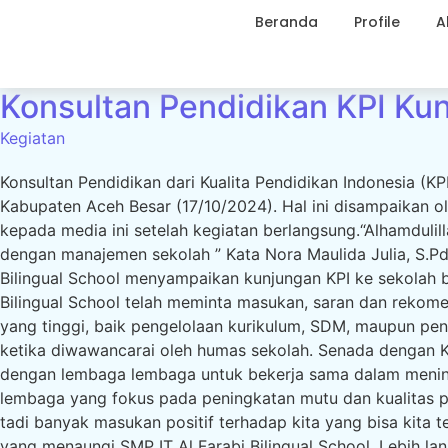
Beranda
Profile
A
Konsultan Pendidikan KPI K
Kegiatan
Konsultan Pendidikan dari Kualita Pendidikan Indonesia (
Kabupaten Aceh Besar (17/10/2024). Hal ini disampaikan o
kepada media ini setelah kegiatan berlangsung.“Alhamdulill
dengan manajemen sekolah ” Kata Nora Maulida Julia, S.Pd
Bilingual School menyampaikan kunjungan KPI ke sekolah b
Bilingual School telah meminta masukan, saran dan rekome
yang tinggi, baik pengelolaan kurikulum, SDM, maupun penge
ketika diwawancarai oleh humas sekolah. Senada dengan K
dengan lembaga lembaga untuk bekerja sama dalam meningk
lembaga yang fokus pada peningkatan mutu dan kualitas pen
tadi banyak masukan positif terhadap kita yang bisa kita
yang menaungi SMP IT Al Farabi Bilingual School. Lebih l