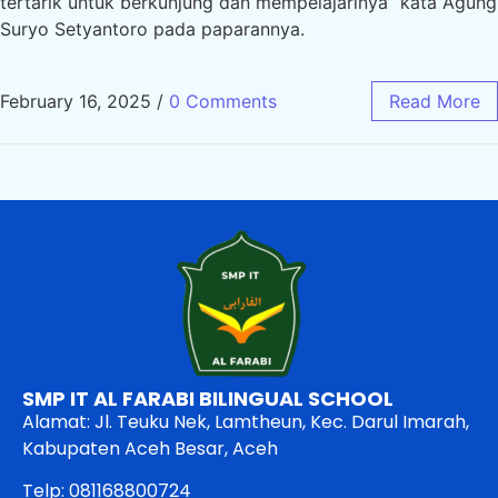
tertarik untuk berkunjung dan mempelajarinya” kata Agung
Suryo Setyantoro pada paparannya.
February 16, 2025
/
0 Comments
Read More
SMP IT AL FARABI BILINGUAL SCHOOL
Alamat: Jl. Teuku Nek, Lamtheun, Kec. Darul Imarah,
Kabupaten Aceh Besar, Aceh
Telp: 081168800724