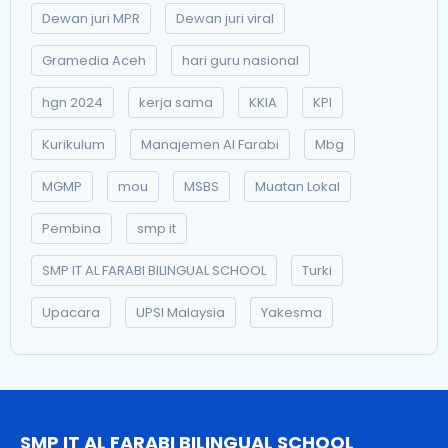
Dewan juri MPR
Dewan juri viral
Gramedia Aceh
hari guru nasional
hgn 2024
kerja sama
KKIA
KPI
Kurikulum
Manajemen Al Farabi
Mbg
MGMP
mou
MSBS
Muatan Lokal
Pembina
smp it
SMP IT AL FARABI BILINGUAL SCHOOL
Turki
Upacara
UPSI Malaysia
Yakesma
SMP IT AL FARABI BILINGUAL SCHOOL