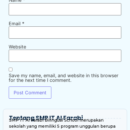
Name
*
Email
*
Website
Save my name, email, and website in this browser
for the next time I comment.
Tentang SMP IT Al Farabi
SMP IT Al Farabi Bilingual School merupakan
sekolah yang memiliki 5 program unggulan berupa