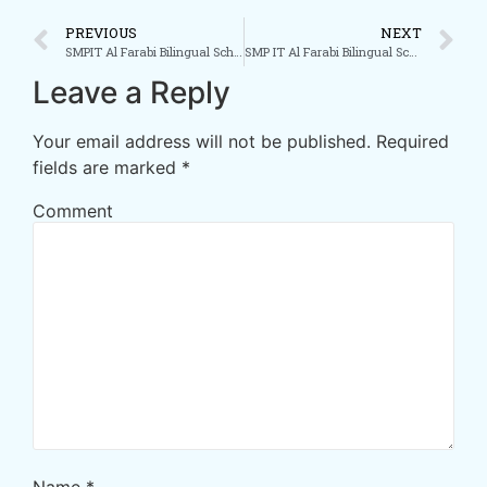
PREVIOUS
NEXT
SMPIT Al Farabi Bilingual School dan PAKAT Bahas Kerja Sama Tingkatkan Pembelajaran Bahasa Turki
SMP IT Al Farabi Bilingual School Gelar Pelatihan Pembelajaran Mendalam
Leave a Reply
Your email address will not be published.
Required
fields are marked
*
Comment