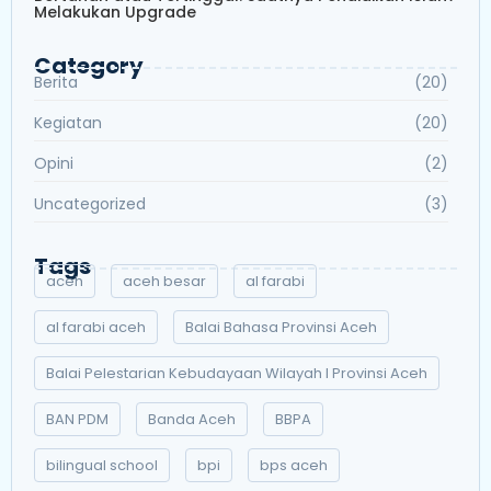
Melakukan Upgrade
Category
Berita
(20)
Kegiatan
(20)
Opini
(2)
Uncategorized
(3)
Tags
aceh
aceh besar
al farabi
al farabi aceh
Balai Bahasa Provinsi Aceh
Balai Pelestarian Kebudayaan Wilayah I Provinsi Aceh
BAN PDM
Banda Aceh
BBPA
bilingual school
bpi
bps aceh