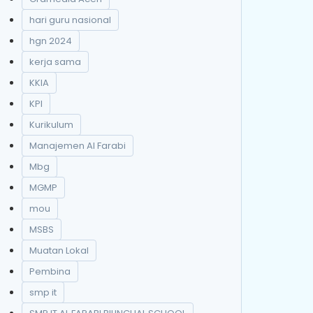
hari guru nasional
hgn 2024
kerja sama
KKIA
KPI
Kurikulum
Manajemen Al Farabi
Mbg
MGMP
mou
MSBS
Muatan Lokal
Pembina
smp it