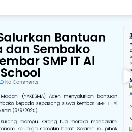
Salurkan Bantuan
S
da dan Sembako
m
embar SMP IT Al
k
P
 School
t
No Comments
 Madani (YAKESMA) Aceh menyalurkan bantuan
mbako kepada sepasang siswa kembar SMP IT Al
P
Senin (8/9/2025).
K
ga kurang mampu. Orang tua mereka mengalami
onomi keluarga semakin berat. Selama ini, pihak