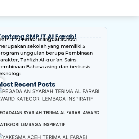
Tentang SMP IT Al Farabi
MP IT Al Farabi Bilingual School
erupakan sekolah yang memiliki 5
program unggulan berupa Pembinaan
arakter, Tahfizh Al-qur’an, Sains,
embinaan Bahasa asing dan berbasis
eknologi.
Most Recent Posts
EGADAIAN SYARIAH TERIMA AL FARABI AWARD
ATEGORI LEMBAGA INSPIRATIF