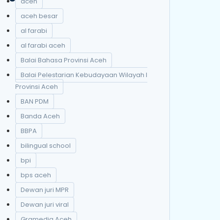
aceh
aceh besar
al farabi
al farabi aceh
Balai Bahasa Provinsi Aceh
Balai Pelestarian Kebudayaan Wilayah I
Provinsi Aceh
BAN PDM
Banda Aceh
BBPA
bilingual school
bpi
bps aceh
Dewan juri MPR
Dewan juri viral
Gramedia Aceh