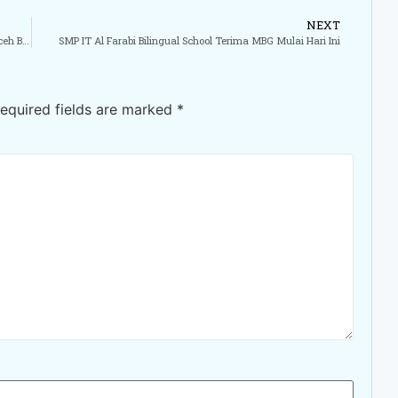
NEXT
Direktur SMP IT Al Farabi Bilingual School Hadiri PMKI di Aceh Besar
SMP IT Al Farabi Bilingual School Terima MBG Mulai Hari Ini
equired fields are marked
*