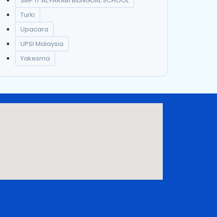
SMP IT AL FARABI BILINGUAL SCHOOL
Turki
Upacara
UPSI Malaysia
Yakesma